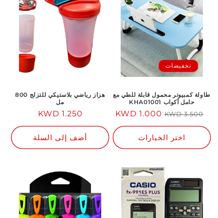
تخفيضات
طاولة كمبيوتر محمول قابلة للطي مع
هزاز رياضي بلاستيكي للتزلج 800
حامل أكواب KHA01001
مل
السعر
سعر
1.000 KWD
1.250 KWD
السعر
3.500 KWD
العادي
مخفض
العادي
اختر الخيارات
أضف إلى السلة