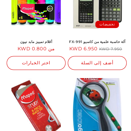
تخفيضات
آلة حاسبة علمية من كاسيو FX-991
أقلام تمييز مابد نيون
السعر
سعر
6.950 KWD
من 0.800 KWD
السعر
7.950 KWD
العادي
مخفض
العادي
أضف إلى السلة
اختر الخيارات