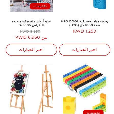
تخفيضات
زجاجة مياه بلاستيكية H2O COOL
عربة ألعاب بلاستيكية متعددة
سعة 1000 مل (H2O)
الأغراض 5006-3
1.250 KWD
السعر
السعر
سعر
9.950 KWD
العادي
من 6.950 KWD
العادي
مخفض
اختر الخيارات
اختر الخيارات
تخفيضات