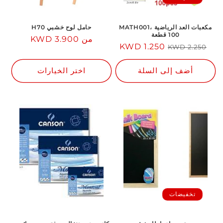
مكعبات العد الرياضية MATH001،
حامل لوح خشبي H70
100 قطعة
من 3.900 KWD
السعر
السعر
سعر
1.250 KWD
2.250 KWD
العادي
العادي
مخفض
أضف إلى السلة
اختر الخيارات
تخفيضات