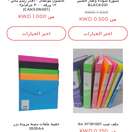
سبورة سوداء بإطار خشبي
كانسون مونتفال - دفتر رسم مائي -
BLACK001
١٢ ورقة - ٣٠٠ جرام/م٢ -
(CANSON001)
السعر
سعر
1.000 KWD
من 1.000 KWD
السعر
من 0.500 KWD
العادي
مخفض
العادي
اختر الخيارات
اختر الخيارات
ملف جيب A4 XY181001
حقيبة ملفات متينة مزودة بزر
5505A4
من 0.250 KWD
السعر