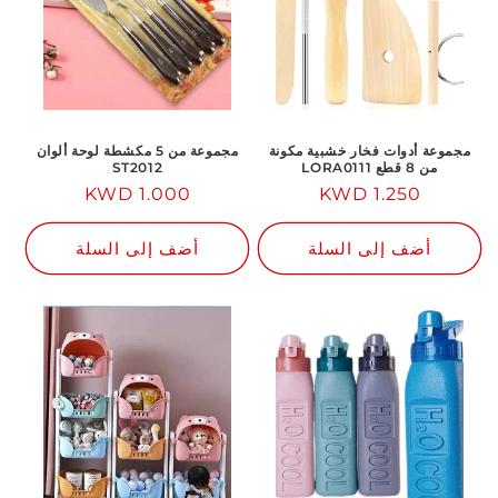
مجموعة أدوات فخار خشبية مكونة
مجموعة من 5 مكشطة لوحة ألوان
من 8 قطع LORA0111
ST2012
1.250 KWD
السعر
السعر
1.000 KWD
العادي
العادي
أضف إلى السلة
أضف إلى السلة