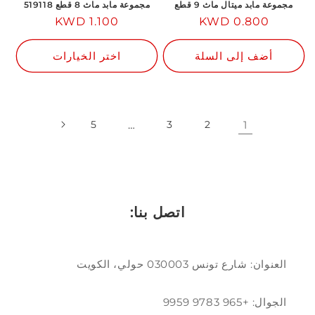
مجموعة مابد ميتال ماث 9 قطع
مجموعة مابد ماث 8 قطع 519118
السعر
0.800 KWD
1.100 KWD
السعر
العادي
العادي
أضف إلى السلة
اختر الخيارات
5
…
3
2
1
اتصل بنا:
العنوان: شارع تونس 030003 حولي، الكويت
الجوال: +965 9783 9959