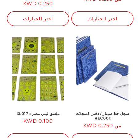
السعر
0.250 KWD
العادي
العادي
اختر الخيارات
اختر الخيارات
سجل خط سينار / دفتر السجلات
ملصق ليلي مضيء XL017
(REC001)
السعر
0.100 KWD
من 0.250 KWD
السعر
العادي
العادي